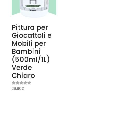
Pittura per
Giocattoli e
Mobili per
Bambini
(500ml/1L)
Verde
Chiaro
29,90
€
Valutato
5.00
su 5