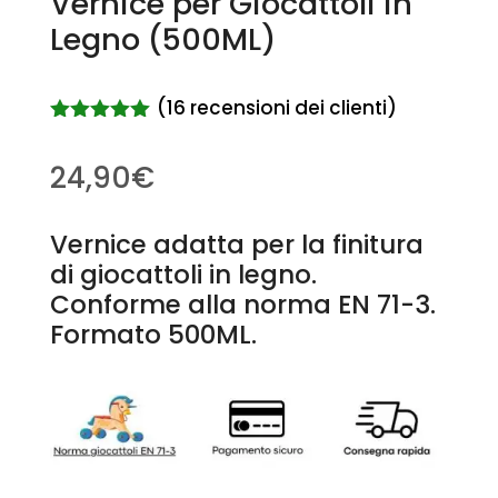
Vernice per Giocattoli in
Legno (500ML)
(
16
recensioni dei clienti)
Valutato
4.94
su 5
24,90
€
su base
di
recensioni
Vernice adatta per la finitura
di giocattoli in legno.
Conforme alla norma EN 71-3.
Formato 500ML.