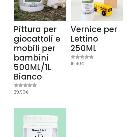
Pittura per
Vernice per
giocattoli e
Lettino
mobili per
250ML
bambini
19,90
€
Valutato
500ML/1L
5.00
su 5
Bianco
29,90
€
Valutato
5.00
su 5