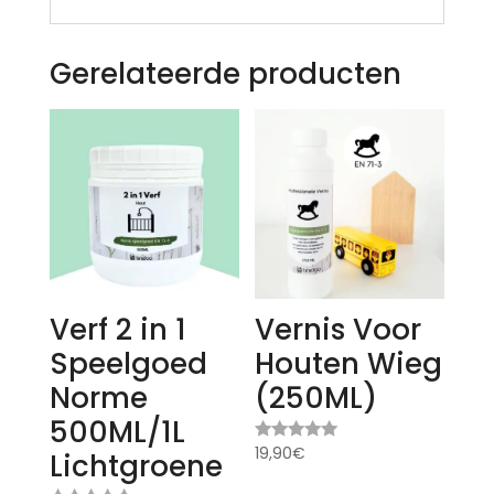
Gerelateerde producten
Verf 2 in 1
Vernis Voor
Speelgoed
Houten Wieg
Norme
(250ML)
500ML/1L
19,90
€
Gewaardeer
Lichtgroene
d
5.00