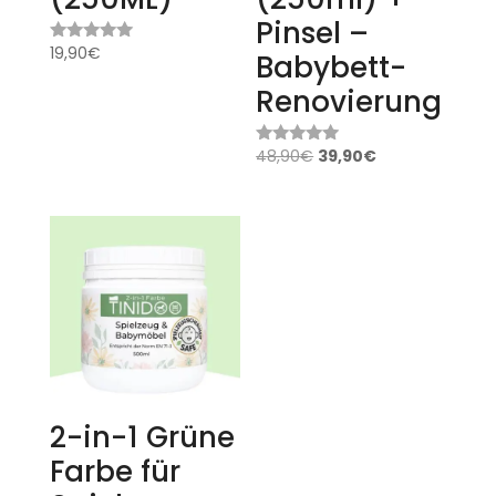
Pinsel –
19,90
€
Bewertet
Babybett-
mit
5.00
Renovierung
von 5
48,90
€
39,90
€
Bewertet
mit
4.87
von 5
2-in-1 Grüne
Farbe für