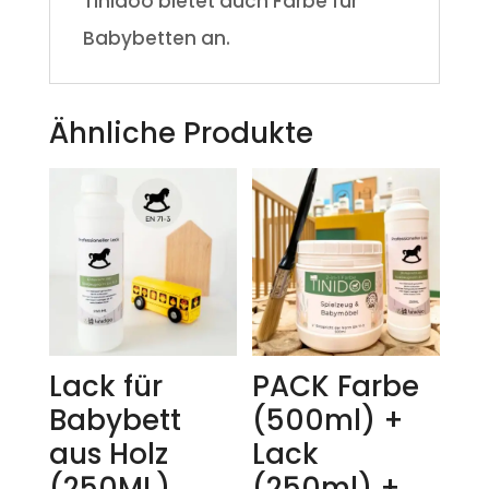
Tinidoo bietet auch Farbe für
Babybetten an.
Ähnliche Produkte
Lack für
PACK Farbe
Babybett
(500ml) +
aus Holz
Lack
(250ML)
(250ml) +