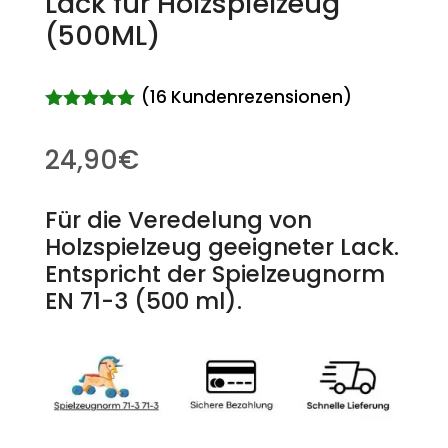
Lack für Holzspielzeug
(500ML)
(
16
Kundenrezensionen)
Bewertet
mit
4.94
24,90
€
von 5,
basierend
auf
Kundenbew
Für die Veredelung von
ertungen
Holzspielzeug geeigneter Lack.
Entspricht der Spielzeugnorm
EN 71-3 (500 ml).