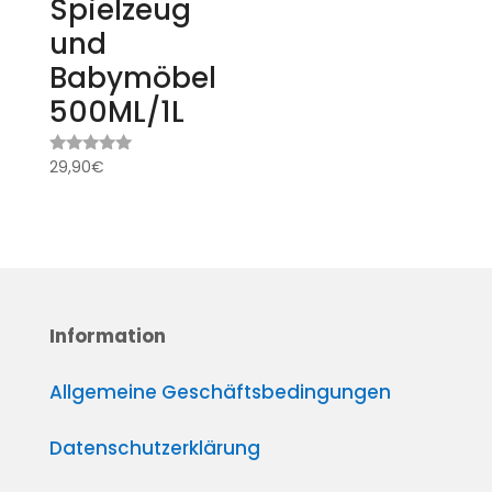
Spielzeug
und
Babymöbel
500ML/1L
29,90
€
Bewertet
mit
5.00
von 5
Information
Allgemeine Geschäftsbedingungen
Datenschutzerklärung