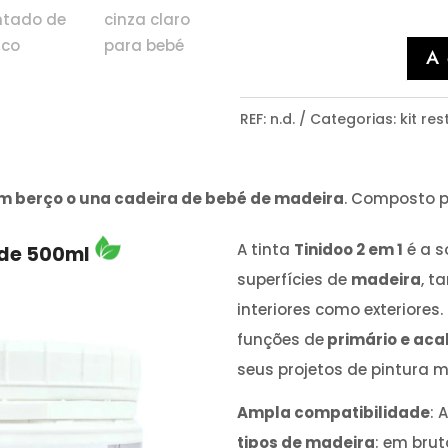
A
REF:
n.d.
Categorias:
kit re
m berço o una cadeira de bebé de madeira
. Composto 
A tinta
Tinidoo 2 em 1
é a s
 de 500ml
superfícies de
madeira
, t
interiores como exteriores
funções de
primário e ac
seus projetos de pintura m
Ampla compatibilidade
: 
tipos de madeira
: em brut