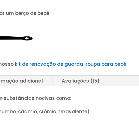
tar um berço de bebé.
 nosso
kit de renovação de guarda-roupa para bebé
.
ormação adicional
Avaliações (15)
m
substâncias nocivas como:
chumbo, cádmio, crómio hexavalente)