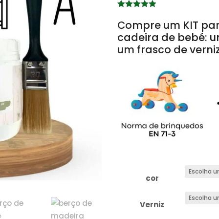
Classific
ado com
Compre um KIT par
4.87
em 5
cadeira de bebé: u
com base
em
um frasco de verniz
classifica
ções de
clientes
cor
Verniz