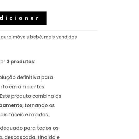
dicionar
stauro móveis bebé
,
mais vendidos
por
3 produtos
:
olução definitiva para
anto em ambientes
. Este produto combina as
abamento
, tornando os
ais fáceis e rápidos.
Adequado para todos os
o, descascada, tingida e