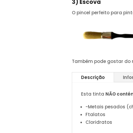
3) Escova
O pincel perfeito para pin
Também pode gostar do
Descrição
Inf
Esta tinta
NÃO conté
-Metais pesados ​​(
Ftalatos
Cloridratos