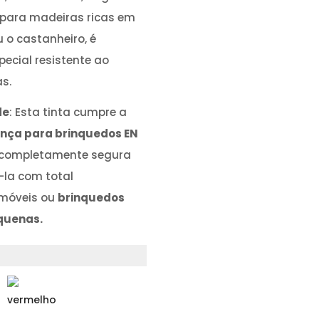
 para madeiras ricas em
 o castanheiro, é
ecial resistente ao
s.
de
: Esta tinta cumpre a
nça para brinquedos EN
 é completamente segura
á-la com total
 móveis ou
brinquedos
quenas.
vermelho