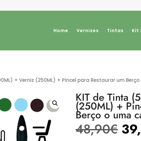
Home
Vernizes
Tintas
Kit
500ML) + Verniz (250ML) + Pincel para Restaurar um Berç
KIT de Tinta (
(250ML) + Pin
Berço o uma c
48,90
€
39