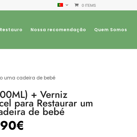
0 ITEMS
 Restauro
Nossa recomendação
Quem Somos
o o uma cadeira de bebé
500ML) + Verniz
cel para Restaurar um
adeira de bebé
,90
€