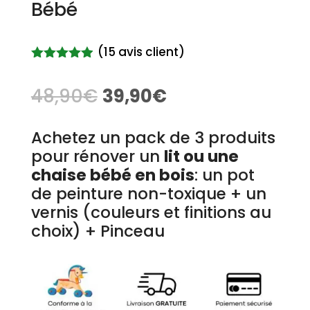
Bébé
(
15
avis client)
Noté
4.87
sur 5
48,90
€
39,90
€
basé sur
notations
client
Achetez un pack de 3 produits
pour rénover un
lit ou une
chaise bébé en bois
: un pot
de peinture non-toxique + un
vernis (couleurs et finitions au
choix) + Pinceau