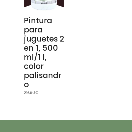
Pintura
para
juguetes 2
en 1, 500
ml/1 l,
color
palisandr
o
29,90
€