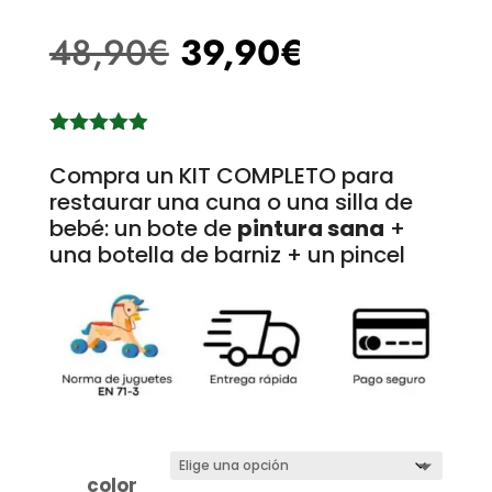
48,90
€
39,90
€
Valorado
con
4.87
Compra un KIT COMPLETO para
de 5 en
restaurar una cuna o una silla de
base a
bebé: un bote de
pintura sana
+
valoracione
s de
una botella de barniz + un pincel
clientes
color