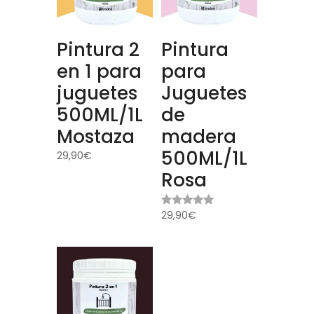
Pintura 2
Pintura
en 1 para
para
juguetes
Juguetes
500ML/1L
de
Mostaza
madera
500ML/1L
29,90
€
Rosa
29,90
€
Valorado
con
5.00
de 5