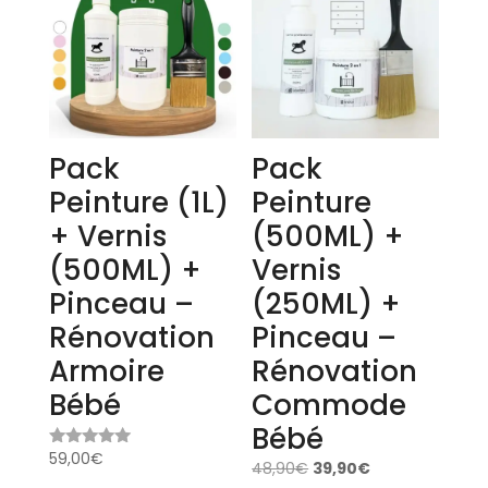
Pack
Pack
Peinture (1L)
Peinture
+ Vernis
(500ML) +
(500ML) +
Vernis
Pinceau –
(250ML) +
Rénovation
Pinceau –
Armoire
Rénovation
Bébé
Commode
Bébé
59,00
€
Note
48,90
€
39,90
€
5.00
sur 5