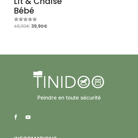
Lit & Chaise
Bébé
48,90
€
39,90
€
Note
4.87
sur 5
Peindre en toute sécurité