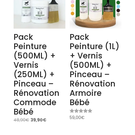
Pack
Pack
Peinture
Peinture (1L)
(500ML) +
+ Vernis
Vernis
(500ML) +
(250ML) +
Pinceau –
Pinceau –
Rénovation
Rénovation
Armoire
Commode
Bébé
Bébé
59,00
€
Note
48,90
€
39,90
€
5.00
sur 5