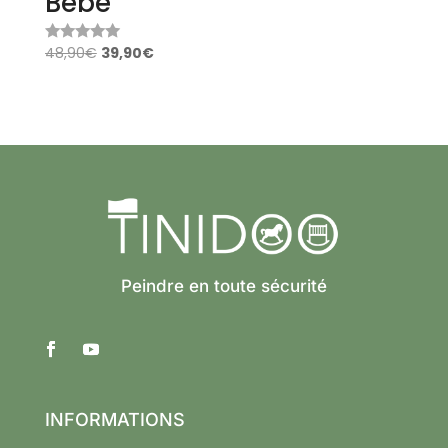
Bébé
48,90
€
39,90
€
Note
4.87
sur 5
Peindre en toute sécurité
INFORMATIONS