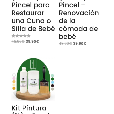
Pincel para
Pincel –
Restaurar
Renovación
una Cuna o
de la
Silla de Bebé
cómoda de
bebé
48,90
€
39,90
€
Valorado
48,90
€
39,90
€
con
4.87
de 5
Kit Pintura