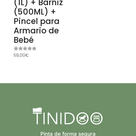
(1L) + Barniz
(500ML) +
Pincel para
Armario de
Bebé
59,00
€
Valorado
con
5.00
de 5
Pinta de forma segura