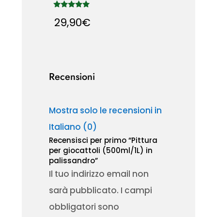
Valutato
29,90
€
5.00
su 5
Recensioni
Mostra solo le recensioni in
Italiano (0)
Recensisci per primo “Pittura
per giocattoli (500ml/1L) in
palissandro”
Il tuo indirizzo email non
sarà pubblicato.
I campi
obbligatori sono