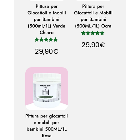
Pittura per
Pittura per
Giocattoli e Mobili
Giocattoli e Mobili
per Bambini
per Bambini
(500ml/1L) Verde
(500ML/1L) Ocra
Chiaro
Valutato
29,90
€
5.00
Valutato
su 5
29,90
€
5.00
su 5
Pittura per giocattoli
e mobili per
bambini 500ML/1L
Rosa