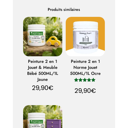
Produits similaires
Peinture 2 en 1
Peinture 2 en 1
Jouet & Meuble
Norme Jouet
Bébé 500ML/1L
500ML/1L Ocre
Jaune
29,90
€
Note
29,90
€
5.00
sur 5