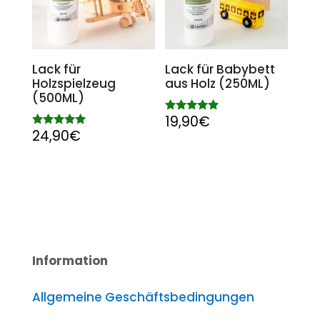
Lack für
Lack für Babybett
Holzspielzeug
aus Holz (250ML)
(500ML)
19,90
€
Bewertet
mit
24,90
€
Bewertet
5.00
mit
von 5
4.94
von 5
Information
Allgemeine Geschäftsbedingungen