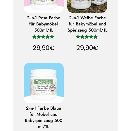
2-in-1 Rosa Farbe
2-in-1 Weiße Farbe
für Babymöbel
für Babymöbel und
500ml/1L
Spielzeug 500ml/1L
Bewertet
Bewertet
29,90
€
29,90
€
mit
mit
5.00
5.00
von 5
von 5
2-in-1 Farbe Blaue
für Möbel und
Babyspielzeug 500
ml/1L