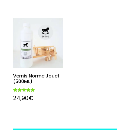
Vernis Norme Jouet
(500ML)
Note
24,90
€
4.94
sur 5