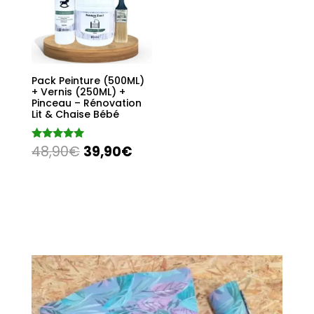
Pack Peinture (500ML)
+ Vernis (250ML) +
Pinceau – Rénovation
Lit & Chaise Bébé
Note
48,90
€
39,90
€
4.87
sur 5