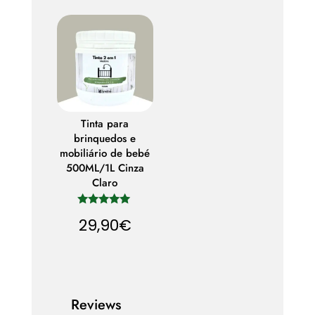
Tinta para
brinquedos e
mobiliário de bebé
500ML/1L Cinza
Claro
Avaliação
29,90
€
5.00
de 5
Reviews