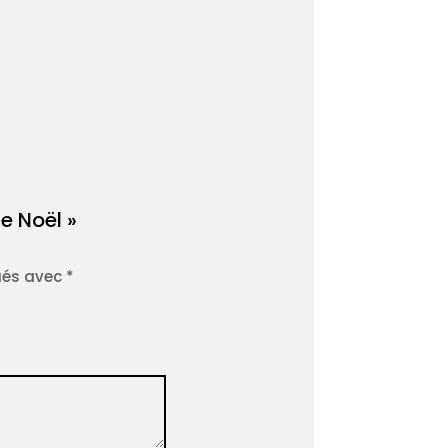
ge Noël »
ués avec
*