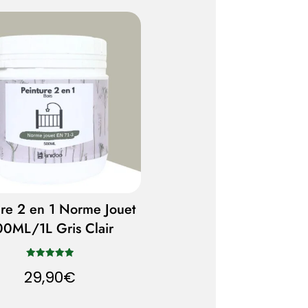
ure 2 en 1 Norme Jouet
0ML/1L Gris Clair
Note
29,90
€
5.00
sur 5