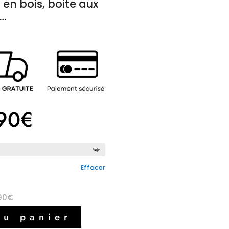
 en bois, boite aux
l…
90
€
Effacer
90
€
au panier