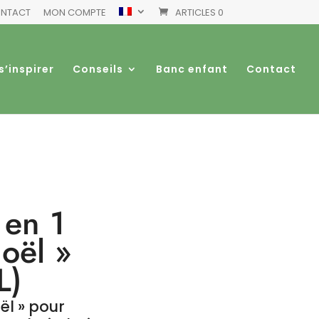
NTACT
MON COMPTE
ARTICLES 0
s’inspirer
Conseils
Banc enfant
Contact
 en 1
oël »
L)
ël » pour