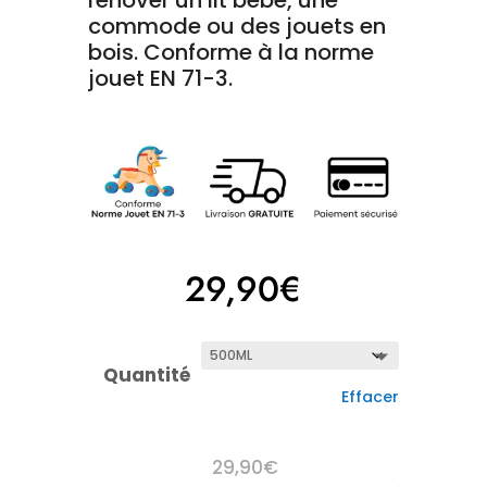
rénover un lit bébé, une
notation
commode ou des jouets en
client
bois. Conforme à la norme
jouet EN 71-3.
29,90
€
Quantité
Effacer
29,90
€