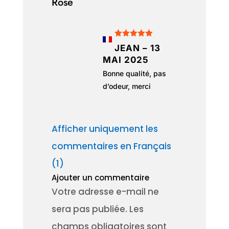
Rose
Note
5
sur
JEAN
–
13
5
MAI 2025
Bonne qualité, pas
d’odeur, merci
Afficher uniquement les
commentaires en Français
(1)
Ajouter un commentaire
Votre adresse e-mail ne
sera pas publiée.
Les
champs obligatoires sont