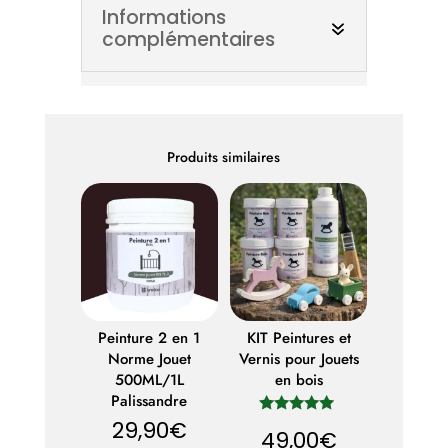
Informations
complémentaires
Produits similaires
Peinture 2 en 1
KIT Peintures et
Norme Jouet
Vernis pour Jouets
500ML/1L
en bois
Palissandre
29,90
€
Note
49,00
€
5.00