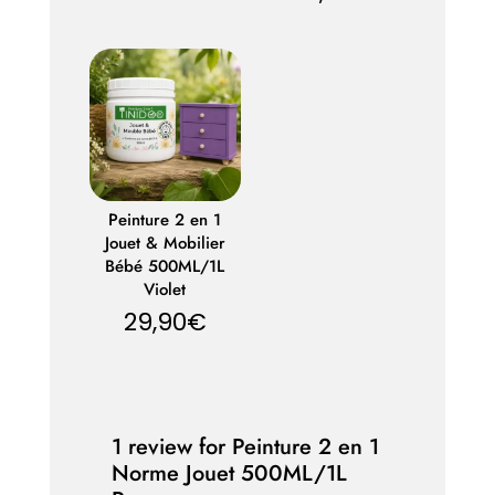
sur 5
Peinture 2 en 1
Jouet & Mobilier
Bébé 500ML/1L
Violet
29,90
€
1 review for
Peinture 2 en 1
Norme Jouet 500ML/1L