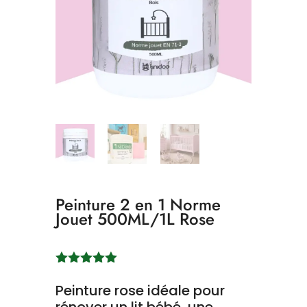
Peinture 2 en 1 Norme
Jouet 500ML/1L Rose
Noté
5.00
sur 5
Peinture rose idéale pour
basé sur