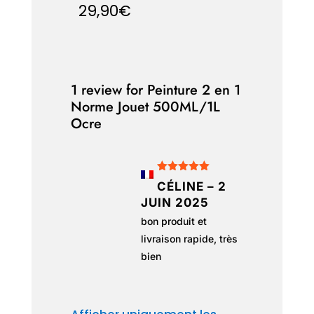
29,90
€
5.00
sur 5
1 review for
Peinture 2 en 1
Norme Jouet 500ML/1L
Ocre
Note
5
sur
CÉLINE
–
2
5
JUIN 2025
bon produit et
livraison rapide, très
bien