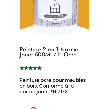
Peinture 2 en 1 Norme
Jouet 500ML/1L Ocre
Noté
5.00
sur 5
Peinture ocre pour meubles
basé sur
en bois. Conforme à la
notation
norme jouet EN 71-3.
client