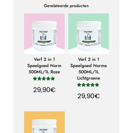
Gerelateerde producten
Verf 2 in 1
Verf 2 in 1
Speelgoed Norm
Speelgoed Norme
500ML/1L Roze
500ML/1L
Lichtgroene
Gewaardeer
29,90
€
d
Gewaardeer
5.00
29,90
€
d
uit 5
5.00
uit 5