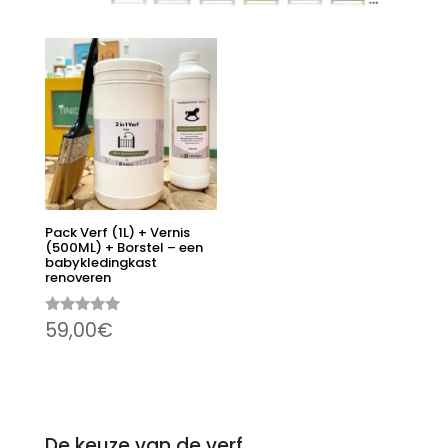
Pack Verf (1L) + Vernis
(500ML) + Borstel – een
babykledingkast
renoveren
Gewaardeer
59,00
€
d
5.00
uit 5
De keuze van de verf