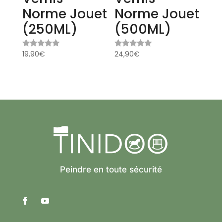
Norme Jouet
Norme Jouet
(250ML)
(500ML)
19,90
€
24,90
€
Note
Note
5.00
4.94
sur 5
sur 5
Peindre en toute sécurité