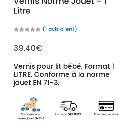
Vernis Norme Jouet – 1
Litre
(
1
avis client)
Noté
5.00
sur 5
39,40
€
basé sur
notation
client
Vernis pour lit bébé. Format 1
LITRE. Conforme à la norme
jouet EN 71-3.