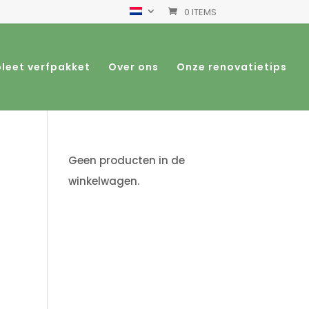
0 ITEMS
leet verfpakket
Over ons
Onze renovatietips
Geen producten in de
winkelwagen.