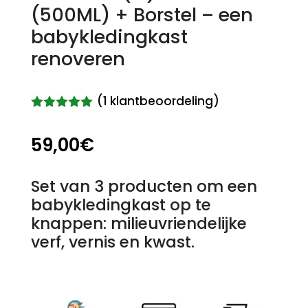
(500ML) + Borstel – een
babykledingkast
renoveren
(
1
klantbeoordeling)
Gewaardeer
d
5.00
op
59,00
€
5
gebaseerd
op
klant
waardering
Set van 3 producten om een ​​
babykledingkast op te
knappen: milieuvriendelijke
verf, vernis en kwast.