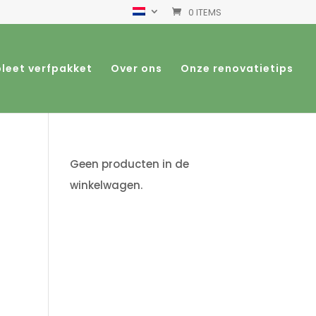
0 ITEMS
leet verfpakket
Over ons
Onze renovatietips
Geen producten in de
winkelwagen.