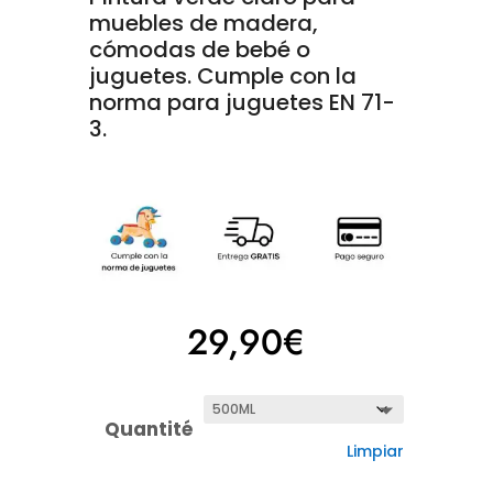
de 5 en
muebles de madera,
base a
cómodas de bebé o
valoracione
s de
juguetes.
Cumple con la
clientes
norma para juguetes EN 71-
3.
29,90
€
Quantité
Limpiar