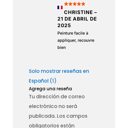
Valorado
CHRISTINE
–
con
5
de 5
21 DE ABRIL DE
2025
Peinture facile à
appliquer, recouvre
bien
Solo mostrar reseñas en
Español (1)
Agrega una reseña
Tu dirección de correo
electrónico no será
publicada.
Los campos
obligatorios están