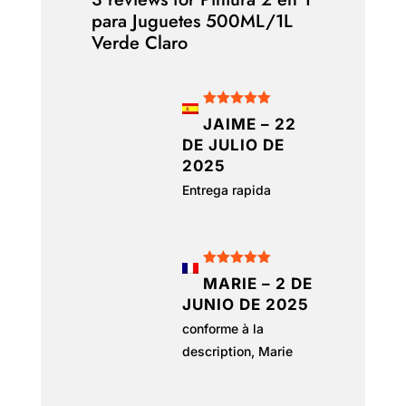
para Juguetes 500ML/1L
Verde Claro
Valorado
JAIME
–
22
con
5
de 5
DE JULIO DE
2025
Entrega rapida
Valorado
MARIE
–
2 DE
con
5
de 5
JUNIO DE 2025
conforme à la
description, Marie