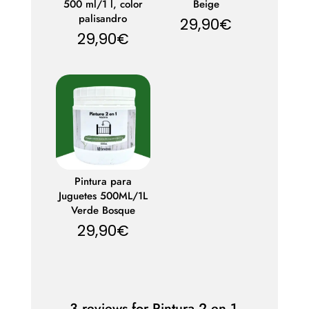
500 ml/1 l, color
Beige
palisandro
29,90
€
29,90
€
Pintura para
Juguetes 500ML/1L
Verde Bosque
29,90
€
3 reviews for
Pintura 2 en 1