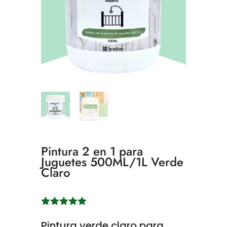
Pintura 2 en 1 para
Juguetes 500ML/1L Verde
Claro
Valorado
con
5.00
Pintura verde claro para