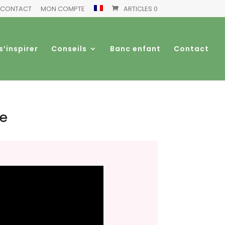
CONTACT
MON COMPTE
ARTICLES 0
s’inspirer
Conseils
Banc enfant
Contact
re