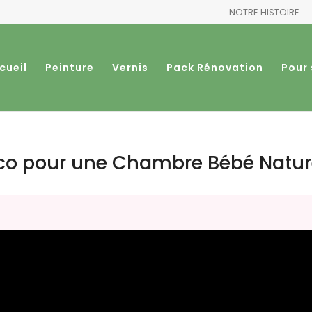
NOTRE HISTOIRE
cueil
Peinture
Vernis
Pack Rénovation
Pour 
éco pour une Chambre Bébé Natu