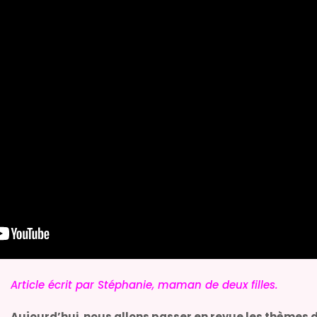
Article écrit par Stéphanie, maman de deux filles.
Aujourd’hui, nous allons passer en revue les thèmes 