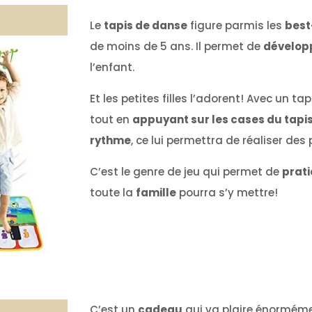
Le
tapis de danse
figure parmis les
best
de moins de 5 ans. Il permet de
développ
l’enfant.
Et les petites filles l’adorent! Avec un ta
tout en
appuyant sur les cases du tapis
rythme
, ce lui permettra de réaliser d
C’est le genre de jeu qui permet de
prati
toute la
famille
pourra s’y mettre!
C’est un
cadeau
qui va plaire énormément