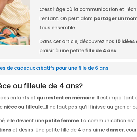
C’est l’âge où la communication et l’éc
l’enfant. On peut alors
partager un mom
tous ensemble.
Dans cet article, découvrez nos
10 idées
plaisir à une petite
fille de 4 ans
.
ées de cadeaux créatifs pour une fille de 6 ans
èce ou filleule de 4 ans?
t des enfants et
qui restent en
mémoire
. Il est important
re
nièce ou filleule
…Il ne faut pas qu’il finisse au grenier 
bé, elle devient une
petite femme
. La communication est d
tions
et désirs. Une petite fille de 4 ans aime
danser
, cou