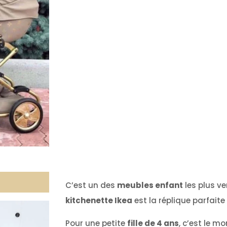
C’est un des
meubles enfant
les plus v
kitchenette Ikea
est la réplique parfait
Pour une petite
fille de 4 ans
, c’est le m