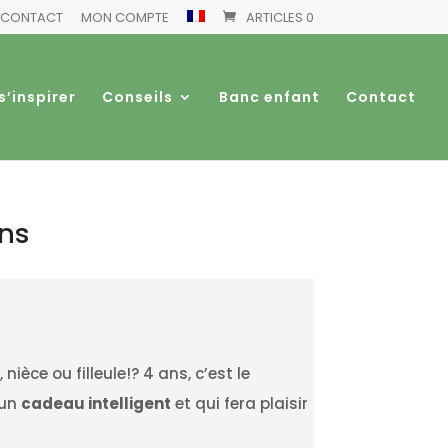
CONTACT
MON COMPTE
ARTICLES 0
s’inspirer
Conseils
Banc enfant
Contact
ans
e
, nièce ou filleule!? 4 ans, c’est le
 un
cadeau intelligent
et qui fera plaisir